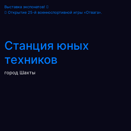
Навигация
Выставка экспонатов!
Открытие 25-й военноспортивной игры «Отвага».
по
записям
Станция юных
техников
город Шахты