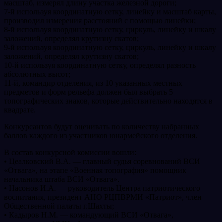
масштаб, измерял длину участка железной дороги;
7-й используя координатную сетку, линейку и масштаб карты,
производил измерения расстояний с помощью линейки;
8-й используя координатную сетку, циркуль, линейку и шкалу
заложений, определял крутизну скатов;
9-й используя координатную сетку, циркуль, линейку и шкалу
заложений, определял крутизну скатов;
10-й используя координатную сетку, определял разность
абсолютных высот;
11-й, командир отделения, из 10 указанных местных
предметов и форм рельефа должен был выбрать 5
топографических знаков, которые действительно находятся в
квадрате.
Конкурсантов будут оценивать по количеству набранных
баллов каждого из участников юнармейского отделения.
В состав конкурсной комиссии вошли:
• Цеалковский В.А. — главный судья соревнований ВСИ
«Отвага», на этапе «Военная топография» помощник
начальника штаба ВСИ «Отвага».
• Насонов И.А. — руководитель Центра патриотического
воспитания, президент АНО РЦПВРМИ «Патриот», член
Общественной палаты г.Шахты;
• Кадыров Н.М. — командующий ВСИ «Отвага»,