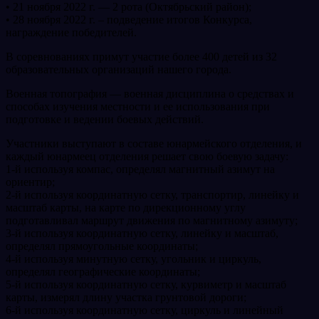
• 21 ноября 2022 г. — 2 рота (Октябрьский район);
• 28 ноября 2022 г. – подведение итогов Конкурса,
награждение победителей.
В соревнованиях примут участие более 400 детей из 32
образовательных организаций нашего города.
Военная топография — военная дисциплина о средствах и
способах изучения местности и ее использования при
подготовке и ведении боевых действий.
Участники выступают в составе юнармейского отделения, и
каждый юнармеец отделения решает свою боевую задачу:
1-й используя компас, определял магнитный азимут на
ориентир;
2-й используя координатную сетку, транспортир, линейку и
масштаб карты, на карте по дирекционному углу
подготавливал маршрут движения по магнитному азимуту;
3-й используя координатную сетку, линейку и масштаб,
определял прямоугольные координаты;
4-й используя минутную сетку, угольник и циркуль,
определял географические координаты;
5-й используя координатную сетку, курвиметр и масштаб
карты, измерял длину участка грунтовой дороги;
6-й используя координатную сетку, циркуль и линейный