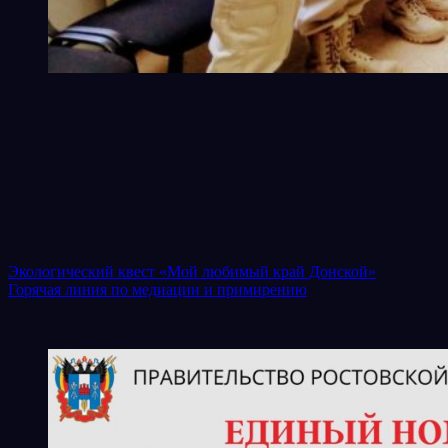
Навигация
Экологический квест «Мой любимый край Донской»
Горячая линия по медиации и примирению
по
записям