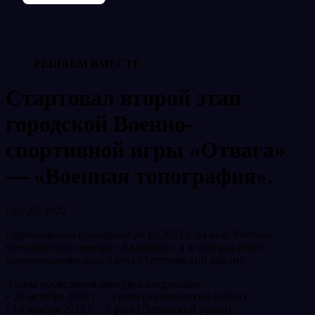
РЕШАЕМ ВМЕСТЕ
Стартовал второй этап
городской Военно-
спортивной игры «Отвага»
— «Военная топография».
Окт 25, 2022
Соревнования проходили 24.10.2022 г. на базе Учебно-
методического центра «Авангард», и в этот раз старт
соревнованиям дала 3 рота (Артемовский район).
Этапы проведения конкурса следующие:
• 24 октября 2022 г. – 3 рота (Артемовский район);
• 14 ноября 2022 г. – 1 рота (Ленинский район);