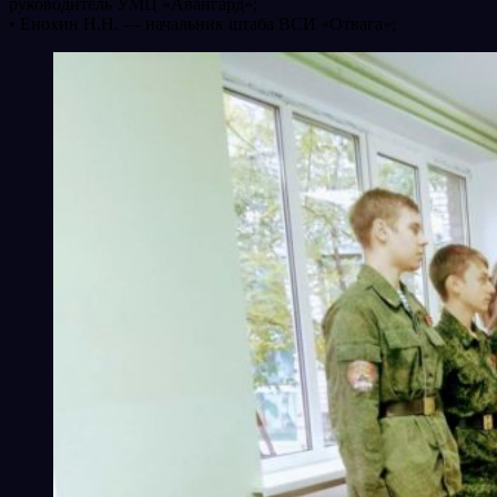
руководитель УМЦ «Авангард»;
• Енохин Н.Н. — начальник штаба ВСИ «Отвага»;