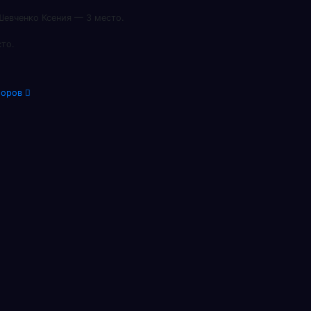
Шевченко Ксения — 3 место.
сто.
иоров