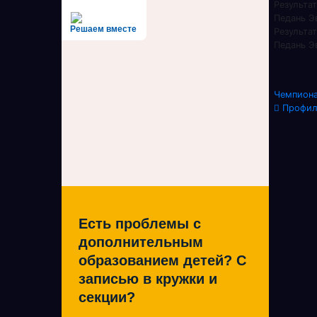
Результа
Педань Э
Решаем вместе
Результа
Педань Э
Нав
Чемпиона
Профила
по
зап
Есть проблемы с
дополнительным
образованием детей? С
записью в кружки и
секции?