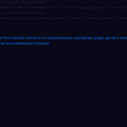
ты в основной программе:
велина- 1 место; Минкин Глеб — 1 место; Бондарь Дарья — 1 место; 
ты в молниеносной игре:
велина — 1 место; Шевченко Ксения — 2 место; Чипко Степан — 1 ме
игация
т Ростовской области по классическим шахматам среди детей и юн
ктика киберпреступлений
исям