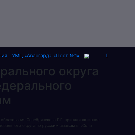
ния
УМЦ «Авангард» «Пост №1»
рального округа
едерального
ам
образования Серебрянского Г.Г. приняли активное
дерального округа по русским шашкам в г.Сочи