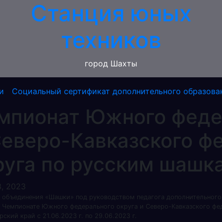
Станция юных
техников
город Шахты
и
Социальный сертификат дополнительного образова
мпионат Южного феде
Северо-Кавказского ф
руга по русским шашк
, 2023
 объединения «Шашки» под руководством педагога дополнительного 
в Чемпионате Южного федерального округа и Северо-Кавказского фе
ский край с 21.06.2023 г. по 29.06.2023 г.