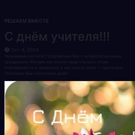
РЕШАЕМ ВМЕСТЕ
С днём учителя!!!
Окт 4, 2024
Уважаемые коллеги! Поздравляем Вас с профессиональным
праздником! Желаем как можно чаще слышать слова
благодарности и признания, и как можно реже — претензии!
Побольше Вам счастливых дней!