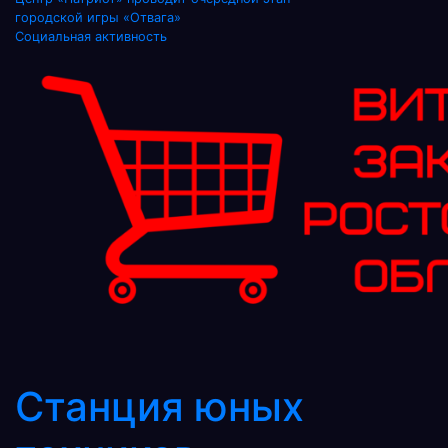
Навигация
городской игры «Отвага»
по
Социальная активность
записям
Станция юных