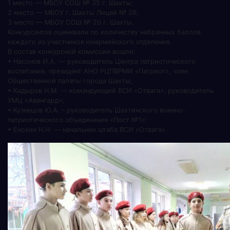
1 место — МБОУ СОШ № 35 г. Шахты;
2 место — МБОУ г. Шахты Лицей № 26;
3 место — МБОУ СОШ № 20 г. Шахты.
Конкурсантов оценивали по количеству набранных баллов
каждого из участников юнармейского отделения.
В состав конкурсной комиссии вошли:
• Насонов И.А. — руководитель Центра патриотического
воспитания, президент АНО РЦПВРМИ «Патриот», член
Общественной палаты города Шахты;
• Кадыров Н.М. — командующий ВСИ «Отвага», руководитель
УМЦ «Авангард»;
• Кузнецов Ю.А. – руководитель Шахтинского военно-
патриотического объединения «Пост №1»;
• Енохин Н.Н. — начальник штаба ВСИ «Отвага».