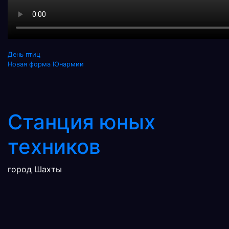
Навигация
День птиц
Новая форма Юнармии
по
записям
Станция юных
техников
город Шахты